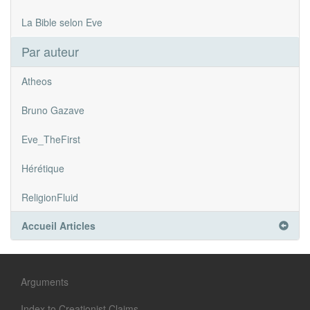
La Bible selon Eve
Par auteur
Atheos
Bruno Gazave
Eve_TheFirst
Hérétique
ReligionFluid
Accueil Articles
Arguments
Index to Creationist Claims