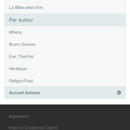
La Bible selon Eve
Par auteur
Atheos
Bruno Gazave
Eve_TheFirst
Hérétique
ReligionFluid
Accueil Articles
Arguments
Index to Creationist Claims