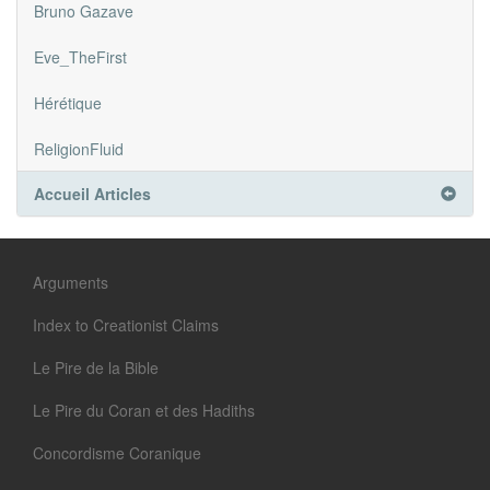
Bruno Gazave
Eve_TheFirst
Hérétique
ReligionFluid
Accueil Articles
Arguments
Index to Creationist Claims
Le Pire de la Bible
Le Pire du Coran et des Hadiths
Concordisme Coranique