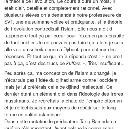
la théorie de l’évolution. Ce cours a duré un mois, il
était clair, détaillé et complètement rationnel. Avec
plusieurs élèves on a demandé à notre professeure de
SVT, une musulmane voilée et pratiquante, si la théorie
de l´évolution contredisait l'islam. Elle nous a dit d
´apprendre tout ça par cœur pour l’examen puis ensuite
de tout oublier. Je ne pouvais pas faire ça, alors je suis
allé voir un scheik connu à Djibouti pour obtenir des
réponses. Et tout ce qu'il m´a répondu c'est : « ne croit
pas à ça, c´est des trucs de
». Très insuffisant...
kuffars
Peu après ça, ma conception de l'islam a changé, je
n'écartais pas l´idée du djihad armé contre l'occident
mais je lui préférais celle de djihad intellectuel. Ce
dernier étant un élément clef dans l'idéologie des frères
musulmans. Je regrettais la chute de l´empire ottoman
et je réfléchissais aux moyens de rebâtir sur le long
terme un califat islamique.
Dans cette mutation le prédicateur Tariq Ramadan a
joué un rôle important. Avant cela je le connaissais,