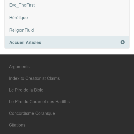
Eve_TheFirst
Hérétique
ReligionFluid
Accueil Articles
Arguments
Index to Creationist Claims
Le Pire de la Bible
Le Pire du Coran et des Hadiths
Concordisme Coranique
Citations