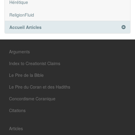
Hérétique
ReligionFluid
Accueil Articles
Arguments
Index to Creationist Claims
Le Pire de la Bible
Le Pire du Coran et des Hadiths
Concordisme Coranique
Citations
Articles