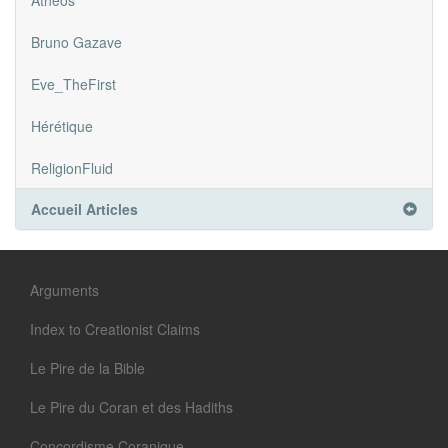
Atheos
Bruno Gazave
Eve_TheFirst
Hérétique
ReligionFluid
Accueil Articles
Arguments
Index to Creationist Claims
Le Pire de la Bible
Le Pire du Coran et des Hadiths
Concordisme Coranique