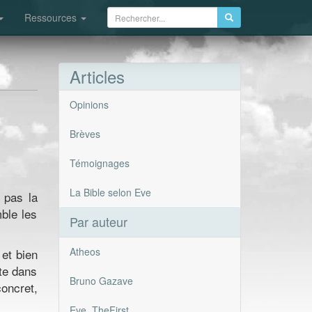
Ressources
Articles
Opinions
Brèves
Témoignages
La Bible selon Eve
, pas la
mble les
Par auteur
Atheos
 et bien
te dans
Bruno Gazave
concret,
Eve_TheFirst