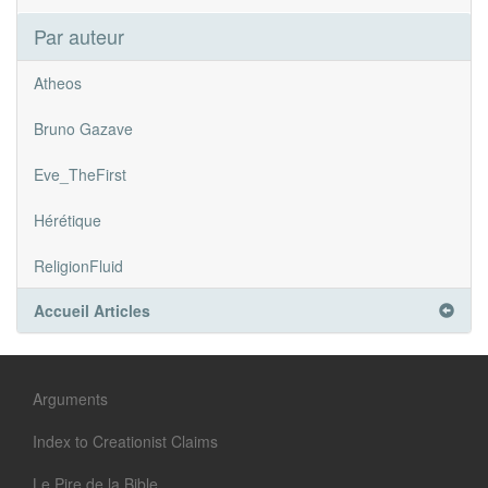
Par auteur
Atheos
Bruno Gazave
Eve_TheFirst
Hérétique
ReligionFluid
Accueil Articles
Arguments
Index to Creationist Claims
Le Pire de la Bible