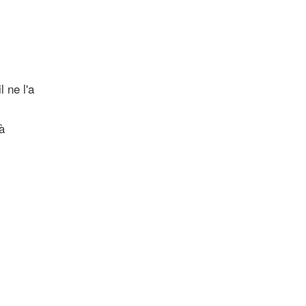
 ne l'a
à