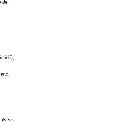
e de
écédé),
rand,
uis se