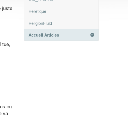
 juste
Hérétique
ReligionFluid
Accueil Articles
 tue,
lus en
e va