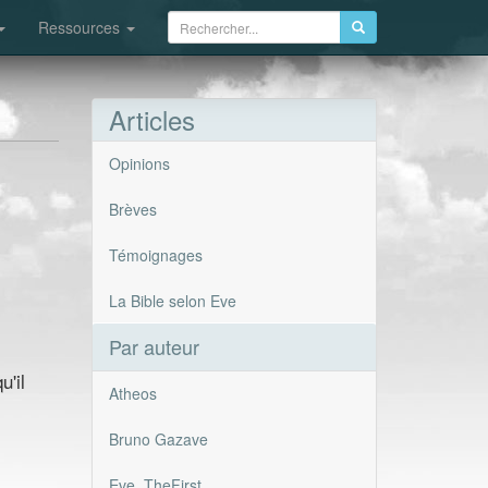
Ressources
Articles
Opinions
Brèves
Témoignages
La Bible selon Eve
Par auteur
u'il
Atheos
Bruno Gazave
Eve_TheFirst