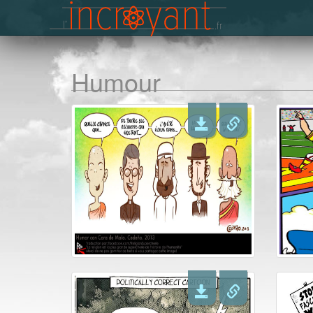
Humour