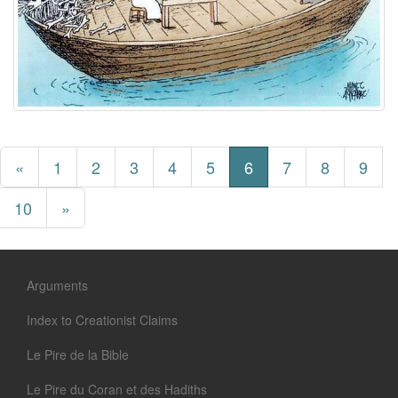
«
1
2
3
4
5
6
7
8
9
10
»
Arguments
Index to Creationist Claims
Le Pire de la Bible
Le Pire du Coran et des Hadiths