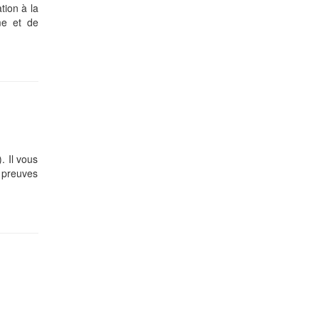
tion à la
me et de
. Il vous
s preuves