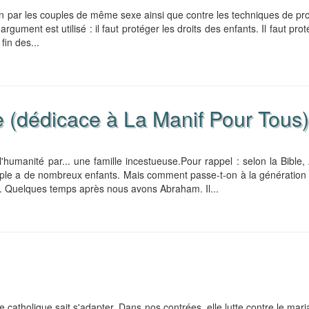
ion par les couples de même sexe ainsi que contre les techniques de pr
ment est utilisé : il faut protéger les droits des enfants. Il faut prot
fin des...
le (dédicace à La Manif Pour Tous)
'humanité par... une famille incestueuse.Pour rappel : selon la Bible
ple a de nombreux enfants. Mais comment passe-t-on à la génération 
e. Quelques temps après nous avons Abraham. Il...
e catholique sait s'adapter. Dans nos contrées, elle lutte contre le mar