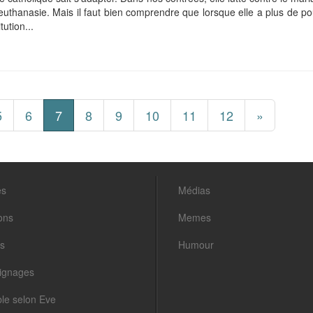
à l'euthanasie. Mais il faut bien comprendre que lorsque elle a plus de po
tution...
5
6
7
8
9
10
11
12
»
es
Médias
ons
Memes
s
Humour
ignages
ble selon Eve