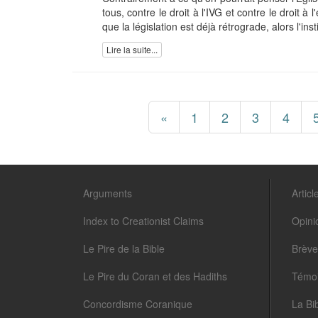
tous, contre le droit à l'IVG et contre le droit 
que la législation est déjà rétrograde, alors l'insti
Lire la suite...
«
1
2
3
4
Arguments
Articl
Index to Creationist Claims
Opini
Le Pire de la Bible
Brève
Le Pire du Coran et des Hadiths
Témo
Concordisme Coranique
La Bi