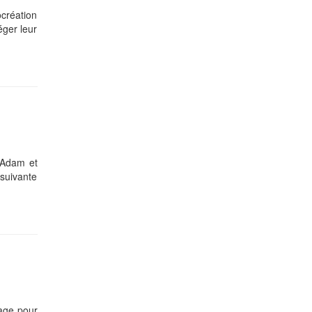
ocréation
éger leur
, Adam et
suivante
iage pour