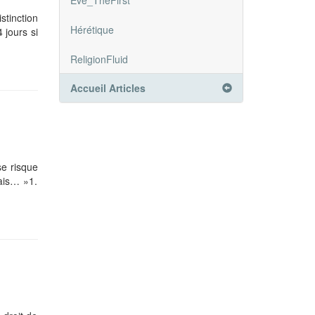
Eve_TheFirst
stinction
Hérétique
 jours si
ReligionFluid
Accueil Articles
se risque
ais… »1.