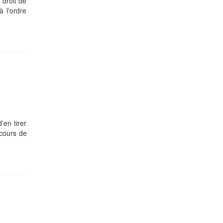
 droit de
à l'ordre
'en tirer
cours de