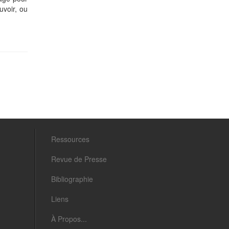
uvoir, ou
Ressources
Revue de Presse
Bibliographie
Liens
À Propos...