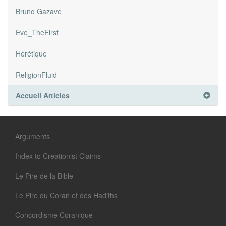
Bruno Gazave
Eve_TheFirst
Hérétique
ReligionFluid
Accueil Articles
Arguments
Index to Creationist Claims
Le Pire de la Bible
Le Pire du Coran et des Hadiths
Concordisme Coranique