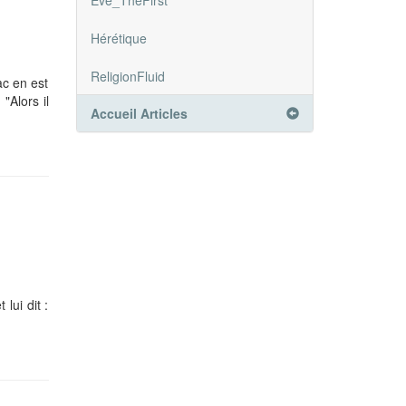
Eve_TheFirst
Hérétique
ReligionFluid
ac en est
"Alors il
Accueil Articles
lui dit :