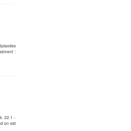
 épisodes
isément :
à. 22.1 -
nd on est