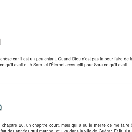
1
 genèse car il est un peu chiant. Quand Dieu n'est pas là pour faire de 
e qu'il avait dit à Sara, et l'Éternel accomplit pour Sara ce qu'il avait...
0
hapitre 20, un chapitre court, mais qui a eu le mérite de me faire b
t des années qu'il marche, et il va dans la ville de Guérar. Et là, il a