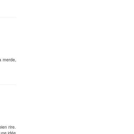
la merde,
ien rire.
 une idée