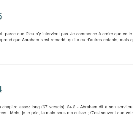
5
nt, parce que Dieu n'y intervient pas. Je commence à croire que cette
pprend que Abraham s'est remarié, qu'il a eu d'autres enfants, mais 
4
chapitre assez long (67 versets). 24.2 - Abraham dit à son serviteur
ens : Mets, je te prie, ta main sous ma cuisse ; C'est souvent que vot