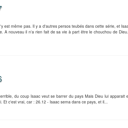
7
'y est même pas. Il y a d'autres persos teubés dans cette série, et Isa
 A nouveau il n'a rien fait de sa vie à part être le chouchou de Dieu. 
6
errible, du coup Isaac veut se barrer du pays Mais Dieu lui apparait et 
. Et c'est vrai, car : 26.12 - Isaac sema dans ce pays, et il...