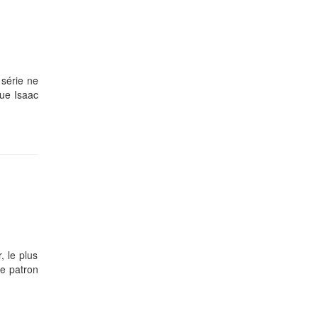
 série ne
que Isaac
, le plus
re patron