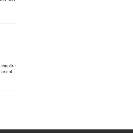
 chapitre
arlent...