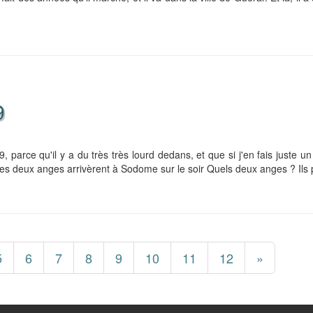
9
parce qu'il y a du très très lourd dedans, et que si j'en fais juste un
es deux anges arrivèrent à Sodome sur le soir Quels deux anges ? Ils p
5
6
7
8
9
10
11
12
»